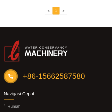
<
1
>
+86-15662587580
Navigasi Cepat
Rumah