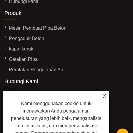
Hubungi kami
Produk
Mesin Pembuat Pipa Beton
Pengaduk Beton
kapal keruk
Cetakan Pipa
Peralatan Pengolahan Air
Hubungi Kami
ALAMAT: No.3337, Jalan Yadong Barat,
X
Zona Pengembangan Ekonomi, Kota
Kami menggunakan cookie untuk
Qingzhou, Provinsi Shandong, Tiongkok
menawarkan Anda pengalaman
penelusuran yang lebih baik, menganalisis
SUREL:
sales@baolaimachinery.com
lalu lintas situs, dan mempersonalisasi
TELP:
+86-15662587580