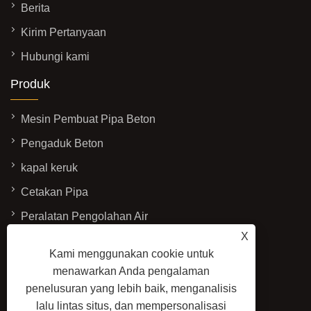
Berita
Kirim Pertanyaan
Hubungi kami
Produk
Mesin Pembuat Pipa Beton
Pengaduk Beton
kapal keruk
Cetakan Pipa
Peralatan Pengolahan Air
X
Hubungi Kami
Kami menggunakan cookie untuk
menawarkan Anda pengalaman
ALAMAT: No.3337, Jalan Yadong Barat,
penelusuran yang lebih baik, menganalisis
Zona Pengembangan Ekonomi, Kota
lalu lintas situs, dan mempersonalisasi